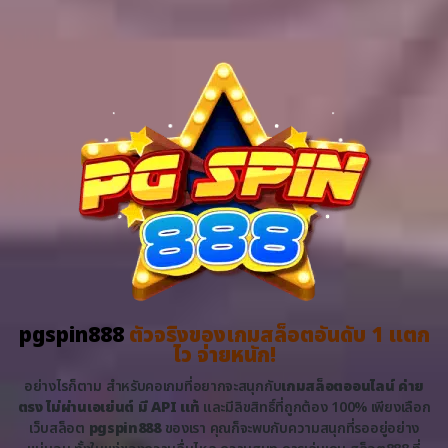
pgspin888
ตัวจริงของเกมสล็อตอันดับ 1 แตก
ไว จ่ายหนัก!
อย่างไรก็ตาม สำหรับคอเกมที่อยากจะสนุกกับ
เกมสล็อตออนไลน์ ค่าย
ตรง ไม่ผ่านเอเย่นต์ มี API แท้
และมีลิขสิทธิ์ที่ถูกต้อง 100% เพียงเลือก
เว็บสล็อต
pgspin888
ของเรา คุณก็จะพบกับความสนุกที่รออยู่อย่าง