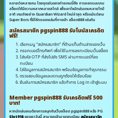
หลายต่อหลายคน โดยจุดเด่นของค่ายเกมนี้คือ การออกแบบเกม
สล็อตให้มีความหลากหลายสไตล์ เพื่อเอาใจนักเล่นเกมหลายไทป์
อาทิ เกมดังอย่าง Guardian Wizard ใหม่ล่าสุด หรือแม้แต่เกม
Super Bors ที่มีให้ทดลองเล่นที่ทางเข้า สล็อต888 เช่นกัน
สมัครสมาชิก pgspin888 รับโบนัสเครดิต
ฟรี!
เลือกเมนู “สมัครสมาชิก” ที่ด้านแท็บด้านล่างของเว็บ
กรอกเบอร์โทรศัพท์ เพื่อใช้ในการลงทะเบียนเว็บสล็อต
ใส่รหัส OTP ที่ส่งไปยัง SMS ผ่านทางเบอร์ที่ลง
ทะเบียน
ใส่ข้อมูลการสมัครสมาชิก พร้อมข้อมูลการทำธุรกรรม
ตรวจสอบข้อมูลและความถูกต้องให้เรียบร้อย
ยืนยันการสมัครสมาชิก แล้วทำการ Log in เข้าสู่ระบบ
Member pgspin888 รับเครดิตฟรี 500
บาท!
หากนักเล่นเกมต้องการสนุกกับเว็บสล็อต pgspin888 หรือ PG
Slot918
ของเราวันนี้ สามารถเข้ามาลงทะเบียน
สมัครสมาชิก