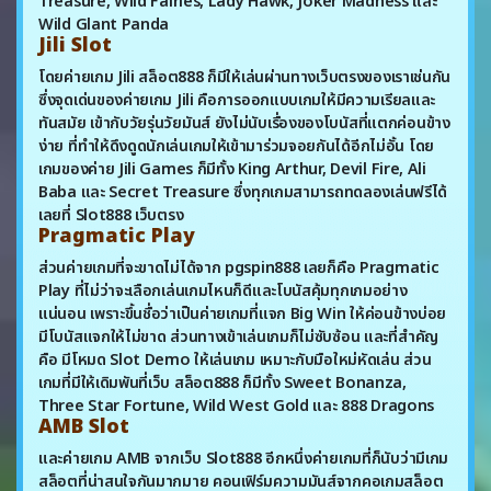
Treasure, Wild Fairies, Lady Hawk, Joker Madness และ
Wild Glant Panda
Jili Slot
โดยค่ายเกม Jili สล็อต888 ก็มีให้เล่นผ่านทางเว็บตรงของเราเช่นกัน
ซึ่งจุดเด่นของค่ายเกม Jili คือการออกแบบเกมให้มีความเรียลและ
ทันสมัย เข้ากับวัยรุ่นวัยมันส์ ยังไม่นับเรื่องของโบนัสที่แตกค่อนข้าง
ง่าย ที่ทำให้ดึงดูดนักเล่นเกมให้เข้ามาร่วมจอยกันได้อีกไม่อั้น โดย
เกมของค่าย Jili Games ก็มีทั้ง King Arthur, Devil Fire, Ali
Baba และ Secret Treasure ซึ่งทุกเกมสามารถทดลองเล่นฟรีได้
เลยที่ Slot888 เว็บตรง
Pragmatic Play
ส่วนค่ายเกมที่จะขาดไม่ได้จาก pgspin888 เลยก็คือ Pragmatic
Play ที่ไม่ว่าจะเลือกเล่นเกมไหนก็ดีและโบนัสคุ้มทุกเกมอย่าง
แน่นอน เพราะขึ้นชื่อว่าเป็นค่ายเกมที่แจก Big Win ให้ค่อนข้างบ่อย
มีโบนัสแจกให้ไม่ขาด ส่วนทางเข้าเล่นเกมก็ไม่ซับซ้อน และที่สำคัญ
คือ มีโหมด Slot Demo ให้เล่นเกม เหมาะกับมือใหม่หัดเล่น ส่วน
เกมที่มีให้เดิมพันที่เว็บ สล็อต888 ก็มีทั้ง Sweet Bonanza,
Three Star Fortune, Wild West Gold และ 888 Dragons
AMB Slot
และค่ายเกม AMB จากเว็บ Slot888 อีกหนึ่งค่ายเกมที่ก็นับว่ามีเกม
สล็อตที่น่าสนใจกันมากมาย คอนเฟิร์มความมันส์จากคอเกมสล็อต