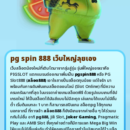
pg spin 888 เว็บใหญ่ลุยเอง
เว็บสล็อตน้องใหม่ที่เติบโตมาจากรุ่นสู่รุ่น รุ่นพี่ใหญ่ของเราคือ
PIGSLOT แตกแบรนด์ออกมาเพิ่มเป็น
pgspin888
หรือ PG
Slot888 (
สล็อต888
) เอาใจสายปั่นสล็อตทุนน้อย แต่ใจรัก มา
พร้อมกับการเดิมพันเกมสล็อตออนไลน์ (Slot Online) ที่มีความ
ครบครันมากที่สุด ในบรรดาค่ายเกมสล็อตพีจี ด้วยรูปแบบเกมที่อัป
เกรดใหม่ ให้ปั่นสล็อตได้มันส์แบบไม่มีสะดุด เล่นเกมได้แบบไม่มีขั้น
ต่ำ เริ่มต้นเบทละ 1 บาท ก็สามารถสปินเกม สล็อตpg ได้ทุกเกม
นอกจากนี้ ที่ทางเข้า
สล็อต888
ก็ยังมีเกมจากค่ายอื่น ๆ ให้ร่วมเบ
ทกันไม่อั้น อาทิ
pg888
, Jili Slot,
Joker Gaming
, Pragmatic
Play และ AMB Slot ซึ่งทุกค่ายต่างก็มีการแจก Mega Big Win
ให้แบบไม่มีอั้นเช่นกัน ทำให้คอเกมมีโอกาสทำโบนัสแตกได้ไว
แจ็ก