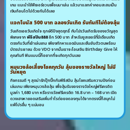
เกม แนะนำใช้ฟีเจอร์ชวนเพื่อนมาเล่น แล้วมาแลกค่าคอมสะสมเป็น
เงินก้อนโตไปด้วยกันได้เลย
แจกโบนัส 500 บาท ฉลองวันเกิด รับทันทีไม่ต้องลุ้น
วันเกิดเอยวันเกิดใจ ฤกษ์ดีปังสุดฤทธิ์ กับโปรวันเกิดรับของขวัญสุด
พิเศษจาก
พีจีสปิน888
อีก 500 บาท สำหรับยูสเซอร์ที่มีเดือนเกิด
ตรงกับวันที่เข้าเล่นเกม เพียงทักหาแอดมินและยืนยันตัวตนพร้อม
บัตรประชาชน ด้วย VDO จากนั้นเราจะโอนเงิน Birthday Give ให้
คุณทันที ฟินแบบนี้ก็อยากที่จะเกิดทุกวันเลย
หมุนวงล้อเสี่ยงโชคทุกวัน ลุ้นของรางวัลใหญ่ ไม่มี
วันหยุด
กิจกรรมดี ๆ สุดน่ารักปุ๊กปิ๊กกับพีจีสปิน ลุ้นโชคเสริมความปังก่อน
เล่นเกม เพียงหมุนวงล้อลุ้น เพื่อลุ้นรับของรางวัลใหญ่ฟรีเครดิต
มูลค่า 1,680 บาท หรือรางวัลฟรีเครดิต 16.8 บาท – 168 บาท เปิด
ดวงเฮงหายอดเสริมเพิ่มกำไรต่อยอดลงทุนได้จากตรงนี้ก็สนุกไม่
แพ้โปรอื่น ๆ แน่นอน