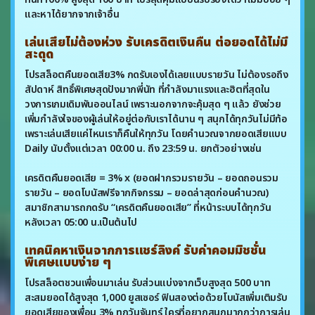
และหาได้ยากจากเจ้าอื่น
เล่นเสียไม่ต้องห่วง รับเครดิตเงินคืน ต่อยอดได้ไม่มี
สะดุด
โปรสล็อตคืนยอดเสีย3% กดรับเองได้เลยแบบรายวัน ไม่ต้องรอถึง
สัปดาห์ สิทธิ์พิเศษสุดปังมากพี่นัท ที่กำลังมาแรงและฮิตที่สุดใน
วงการเกมเดิมพันออนไลน์ เพราะนอกจากจะคุ้มสุด ๆ แล้ว ยังช่วย
เพิ่มกำลังใจของผู้เล่นให้อยู่ต่อกับเราได้นาน ๆ สนุกได้ทุกวันไม่มีท้อ
เพราะเล่นเสียแค่ไหนเราก็คืนให้ทุกวัน โดยคำนวณจากยอดเสียแบบ
Daily นับตั้งแต่เวลา 00:00 น. ถึง 23:59 น. ยกตัวอย่างเช่น
เครดิตคืนยอดเสีย = 3% x (ยอดฝากรวมรายวัน – ยอดถอนรวม
รายวัน – ยอดโบนัสฟรีจากกิจกรรม – ยอดล่าสุดก่อนคำนวณ)
สมาชิกสามารถกดรับ “เครดิตคืนยอดเสีย” ที่หน้าระบบได้ทุกวัน
หลังเวลา 05:00 น.เป็นต้นไป
เทคนิคหาเงินจากการแชร์ลิงค์ รับค่าคอมมิชชั่น
พิเศษแบบง่าย ๆ
โปรสล็อตชวนเพื่อนมาเล่น รับส่วนแบ่งจากเว็บสูงสุด 500 บาท
สะสมยอดได้สูงสุด 1,000 ยูสเซอร์ ฟินสองต่อด้วยโบนัสเพิ่มเติมรับ
ยอดเสียของเพื่อน 3% ทุกวันจันทร์ ใครที่อยากสนุกมากกว่าการเล่น