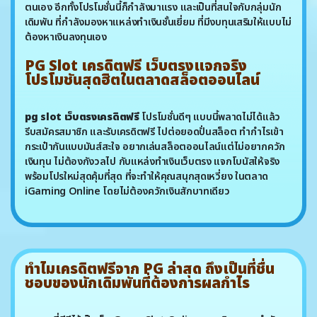
ตนเอง อีกทั้งโปรโมชั่นนี้ก็กำลังมาแรง และเป็นที่สนใจกับกลุ่มนัก
เดิมพัน ที่กำลังมองหาแหล่งทำเงินชั้นเยี่ยม ที่มีงบทุนเสริมให้แบบไม่
ต้องหาเงินลงทุนเอง
PG Slot เครดิตฟรี เว็บตรงแจกจริง
โปรโมชันสุดฮิตในตลาดสล็อตออนไลน์
pg slot เว็บตรงเครดิตฟรี
โปรโมชั่นดีๆ แบบนี้พลาดไม่ได้แล้ว
รีบสมัครสมาชิก และรับเครดิตฟรี ไปต่อยอดปั่นสล็อต ทำกำไรเข้า
กระเป๋ากันแบบมันส์สะใจ อยากเล่นสล็อตออนไลน์แต่ไม่อยากควัก
เงินทุน ไม่ต้องกังวลไป กับแหล่งทำเงินเว็บตรง แจกโบนัสให้จริง
พร้อมโปรใหม่สุดคุ้มที่สุด ที่จะทำให้คุณสนุกสุดเหวี่ยง ในตลาด
iGaming Online โดยไม่ต้องควักเงินสักบาทเดียว
ทำไมเครดิตฟรีจาก PG ล่าสุด ถึงเป็นที่ชื่น
ชอบของนักเดิมพันที่ต้องการผลกำไร