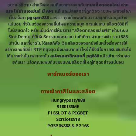
อย่างไรก็ตาม สำหรับคอเกมที่อยากจะสนุกกับ
เกมสล็อตออนไลน์ ค่าย
ตรง ไม่ผ่านเอเย่นต์ มี API แท้
และมีลิขสิทธิ์ที่ถูกต้อง 100% เพียงเลือก
เว็บสล็อต
pgspin888
ของเรา คุณก็จะพบกับความสนุกที่รออยู่อย่าง
แน่นอน ทั้งในแง่ของความลื่นไหล ความสมูท การเล่นเกม สล็อต888 ที่
โบนัสแตกไว หรือแม้แต่การให้บริการ “สล็อตทดลองเล่นฟรี” ผ่านระบบ
Slot Demo ก็มีให้บริการแบบครบ จบ ในที่เดียว ผ่านทางเข้า slot888
เท่านั้น และที่ขาดไม่ได้เลยก็คือ เว็บสล็อตของเรายังยืนหนึ่งเรื่องการให้
บริการเกมที่มีค่า RTP ที่สูงสุด ยิ่งเล่นมากเท่าไหร่ ก็ยิ่งมีโอกาสรับเงินคืนไป
ได้มากเท่านั้น เพราะฉะนั้น
สมัครสมาชิกเลยที่ pg888
แล้วเข้ามาร่วมจอ
ยกับเรา แล้วคุณจะพบกับชุมชนเกมสล็อตที่ใหญ่ที่สุดอย่างแน่นอน
พาร์ทเนอร์ของเรา
ทางเข้าคาสิโนและสล็อต
Hungrypussy888
918KISSME
PIGSLOT
&
PIGBET
Scrslots918
PGSPIN888
&
PG168