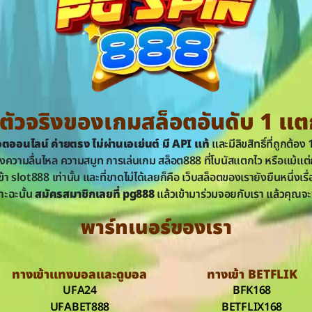
ตัวจริงของเกมสล็อตอันดับ 1 แตก
ตออนไลน์ ค่ายตรง ไม่ผ่านเอเย่นต์ มี API แท้
และมีลิขสิทธิ์ที่ถูกต้
องความลื่นไหล ความสมูท การเล่นเกม สล็อต888 ที่โบนัสแตกไว หรือแม้แต
lot888 เท่านั้น และที่ขาดไม่ได้เลยก็คือ เว็บสล็อตของเรายังยืนหนึ่งเรื่อง
ราะฉะนั้น
สมัครสมาชิกเลยที่ pg888
แล้วเข้ามาร่วมจอยกับเรา แล้วคุณจะ
พาร์ทเนอร์ของเรา
ทางเข้าแทงบอลและดูบอล
ทางเข้า BETFLIK
UFA24
BFK168
UFABET888
BETFLIX168