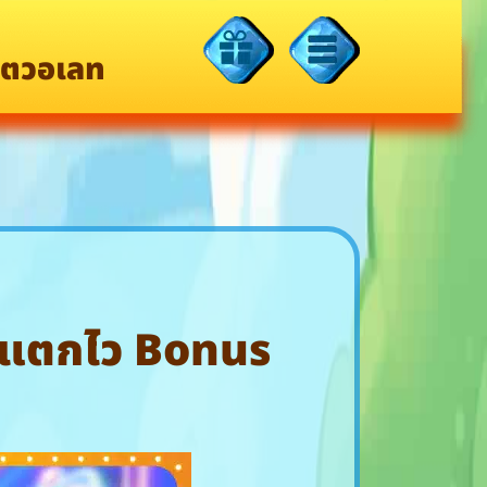
็อตวอเลท
ี่ แตกไว Bonus