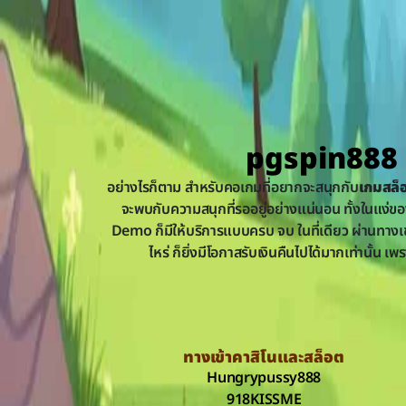
pgspin888
อย่างไรก็ตาม สำหรับคอเกมที่อยากจะสนุกกับ
เกมสล็อ
จะพบกับความสนุกที่รออยู่อย่างแน่นอน ทั้งในแง่ข
Demo ก็มีให้บริการแบบครบ จบ ในที่เดียว ผ่านทางเข้า s
ไหร่ ก็ยิ่งมีโอกาสรับเงินคืนไปได้มากเท่านั้น เพ
ทางเข้าคาสิโนและสล็อต
Hungrypussy888
918KISSME