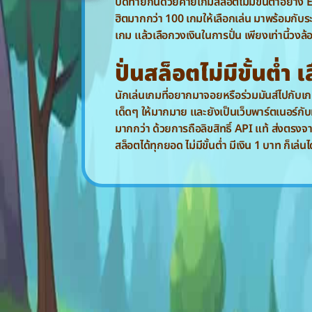
ปิดท้ายกันด้วยค่ายเกมสล็อตไม่มีขั้นต่ำอย่าง E
ฮิตมากกว่า 100 เกมให้เลือกเล่น มาพร้อมกับ
เกม แล้วเลือกวงเงินในการปั่น เพียงเท่านี้ว
ปั่นสล็อตไม่มีขั้นต่ำ
นักเล่นเกมที่อยากมาจอยหรือร่วมมันส์ไปกับ
เด็ดๆ ให้มากมาย และยังเป็นเว็บพาร์ตเนอร์ก
มากกว่า ด้วยการถือลิขสิทธิ์ API แท้ ส่งตรงจา
สล็อตได้ทุกยอด ไม่มีขั้นต่ำ มีเงิน 1 บาท ก็เล่นไ