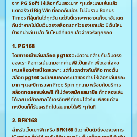
จาก
PG Soft
ให้เลือกกันเยอะมาก ๆ แต่ละเกมเล่นแล้ว
แตกจริง มี Big Win ที่ออกกันบ่อย ไม่นับรวม Bonus
Times ที่ลุ้นกันได้ทุกวัน แต่วันนี้เราจะพาชาวแก๊งมาอัปเดต
กัน ว่าหากไม่นับเว็บตรงสล็อตแตกไวของเราแล้ว มีเว็บไหน
บ้างที่น่าเล่น แล้วเว็บไหนดีที่แตกแล้วจ่ายจริงทุกยอด
1. PG168
โดย
ทางเข้าเล่นสล็อต pg168
จะมีความคล้ายกับเว็บตรง
ของเรา คือการเน้นเกมจากค่ายพีจีเป็นหลัก เพื่อเอาใจคอ
เกมสล็อตค่ายนี้โดยเฉพาะ แต่ที่แตกต่างกันก็คือ ทางเว็บ
สล็อต
pg168
จะมีเกมนอกกระแสของค่ายให้เลือกเล่นเยอะ
มาก ๆ และมีการแจก Free Spin ทุกเกม พร้อมกับบริการ
สล็อต
ทดลองเล่นฟรี
ที่ไม่ต้อง
สมัครสมาชิก
ก็ทดลองเล่น
ได้เลย แต่ถ้าอยากได้เครดิตฟรีที่ถอนได้จริง เพียงแค่ลง
ทะเบียนก็ก็รับเครดิตไปเล่นเกมได้ฟรี ๆ ทันที
2. BFK168
สำหรับเว็บเบทฟิก หรือ
BFK168
ถือว่าเป็นตัวตึงของวงการ