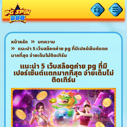
หน้าหลัก
บทความ
แนะนำ 5 เว็บสล็อตค่าย pg ที่มีเปอร์เซ็นต์แตก
มากที่สุด จ่ายเต็มไม่ติดเทิร์น
แนะนำ 5 เว็บสล็อตค่าย pg ที่มี
เปอร์เซ็นต์แตกมากที่สุด จ่ายเต็มไม่
ติดเทิร์น