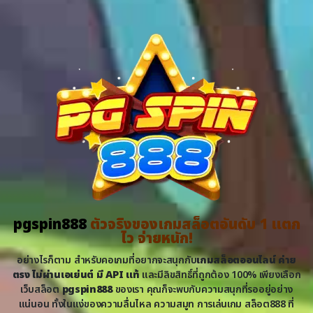
pgspin888
ตัวจริงของเกมสล็อตอันดับ 1 แตก
ไว จ่ายหนัก!
อย่างไรก็ตาม สำหรับคอเกมที่อยากจะสนุกกับ
เกมสล็อตออนไลน์ ค่าย
ตรง ไม่ผ่านเอเย่นต์ มี API แท้
และมีลิขสิทธิ์ที่ถูกต้อง 100% เพียงเลือก
เว็บสล็อต
pgspin888
ของเรา คุณก็จะพบกับความสนุกที่รออยู่อย่าง
แน่นอน ทั้งในแง่ของความลื่นไหล ความสมูท การเล่นเกม สล็อต888 ที่