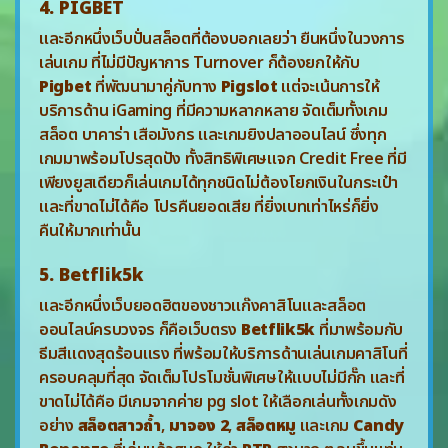
4. PIGBET
และอีกหนึ่งเว็บปั่นสล็อตที่ต้องบอกเลยว่า ยืนหนึ่งในวงการ
เล่นเกม ที่ไม่มีปัญหาการ Turnover ก็ต้องยกให้กับ
Pigbet
ที่พัฒนามาคู่กับทาง
Pigslot
แต่จะเน้นการให้
บริการด้าน iGaming ที่มีความหลากหลาย จัดเต็มทั้งเกม
สล็อต บาคาร่า เสือมังกร และเกมยิงปลาออนไลน์ ซึ่งทุก
เกมมาพร้อมโปรสุดปัง ทั้งสิทธิพิเศษแจก Credit Free ที่มี
เพียงยูสเดียวก็เล่นเกมได้ทุกชนิดไม่ต้องโยกเงินในกระเป๋า
และที่ขาดไม่ได้คือ โปรคืนยอดเสีย ที่ยิ่งเบทเท่าไหร่ก็ยิ่ง
คืนให้มากเท่านั้น
5. Betflik5k
และอีกหนึ่งเว็บยอดฮิตของชาวแก๊งคาสิโนและสล็อต
ออนไลน์ครบวงจร ก็คือเว็บตรง
Betflik5k
ที่มาพร้อมกับ
ธีมสีแดงสุดร้อนแรง ที่พร้อมให้บริการด้านเล่นเกมคาสิโนที่
ครอบคลุมที่สุด จัดเต็มโปรโมชั่นพิเศษให้แบบไม่มีกั๊ก และที่
ขาดไม่ได้คือ มีเกมจากค่าย pg slot ให้เลือกเล่นทั้งเกมดัง
อย่าง
สล็อตสาวถ้ำ
,
มาจอง 2
,
สล็อตหมู
และเกม
Candy