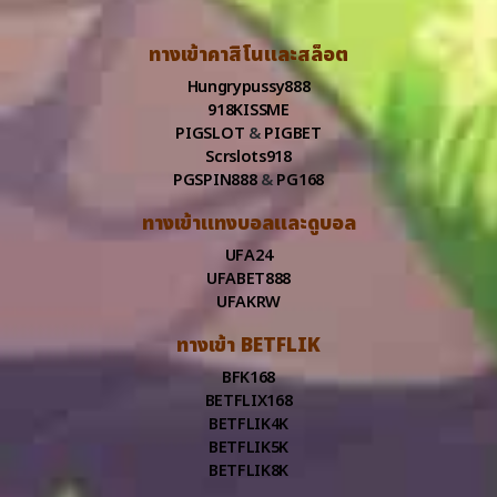
ทางเข้าคาสิโนและสล็อต
Hungrypussy888
918KISSME
PIGSLOT
&
PIGBET
Scrslots918
PGSPIN888
&
PG168
ทางเข้าแทงบอลและดูบอล
UFA24
UFABET888
UFAKRW
ทางเข้า BETFLIK
BFK168
BETFLIX168
BETFLIK4K
BETFLIK5K
BETFLIK8K