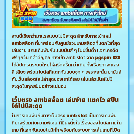
งานนี้เรียกว่ามาแรงแบบไม่มีสะดุด สำหรับทางเข้าใหม่
ambสล็อต
ที่มาพร้อมกับศูนย์รวมเกมสล็อตที่แตกไวที่สุด
เล่นง่าย แถมเดิมพันกันแบบมันส์ ๆ ไม่มีขั้นต่ำ แจกเครดิต
ฟรีทุกวัน ที่สำคัญคือ ทางเข้า amb slot จาก
pgspin 888
ได้อัปเกรดระบบใหม่ให้ครึกครื้นกว่าเดิม ทั้งเรื่องภาพ แสง
สี เสียง พร้อมโบนัสที่แตกกันแบบจุก ๆ เพราะฉะนั้น มามันส์
กับเว็บสล็อตใหม่ล่าสุดของเราได้เลย เล่นแล้วมันส์ไม่มี
สะดุดในทุกสปินอย่างแน่นอน
เว็บตรง ambสล็อต เล่นง่าย แตกไว สปิน
ได้ไม่มีสะดุด
ในการเดิมพันกับทางเว็บตรง
amb slot
เป็นการเดิมพัน
ที่มาพร้อมกับความพิเศษ ที่ยืนหนึ่งในเรื่องของโบนัสภายใน
เกม ที่แจกกันแบบไม่มีกั๊ก พร้อมกับระบบการเล่นเกมที่เปิด