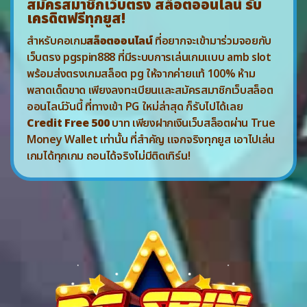
สมัครสมาชิกเว็บตรง สล็อตออนไลน์ รับ
เครดิตฟรีทุกยูส!
สำหรับคอเกม
สล็อตออนไลน์
ที่อยากจะเข้ามาร่วมจอยกับ
เว็บตรง pgspin888 ที่มีระบบการเล่นเกมแบบ amb slot
พร้อมส่งตรงเกมสล็อต pg ให้จากค่ายแท้ 100% ห้าม
พลาดเด็ดขาด เพียงลงทะเบียนและสมัครสมาชิกเว็บสล็อต
ออนไลน์วันนี้ ที่ทางเข้า PG ใหม่ล่าสุด ก็รับไปได้เลย
Credit Free 500
บาท เพียงฝากเงินเว็บสล็อตผ่าน True
Money Wallet เท่านั้น ที่สำคัญ แจกจริงทุกยูส เอาไปเล่น
เกมได้ทุกเกม ถอนได้จริงไม่มีติดเทิร์น!