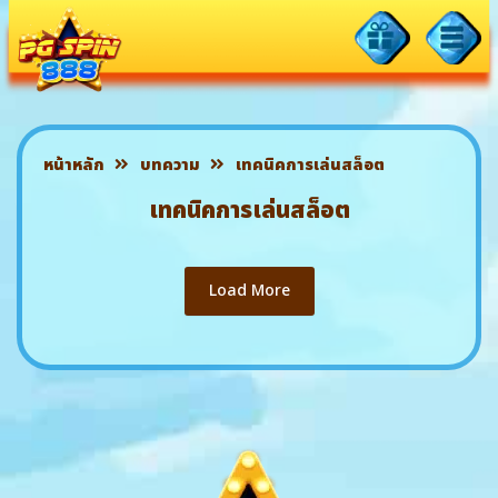
หน้าหลัก
บทความ
เทคนิคการเล่นสล็อต
เทคนิคการเล่นสล็อต
Load More