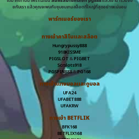
ได้มากเท่านั้น เพราะฉะนั้น
สมัครสมาชิกเลยที่ pg888
แล้วเข้ามาร่วมจอ
ยกับเรา แล้วคุณจะพบกับชุมชนเกมสล็อตที่ใหญ่ที่สุดอย่างแน่นอน
พาร์ทเนอร์ของเรา
ทางเข้าคาสิโนและสล็อต
Hungrypussy888
918KISSME
PIGSLOT
&
PIGBET
Scrslots918
PGSPIN888
&
PG168
ทางเข้าแทงบอลและดูบอล
UFA24
UFABET888
UFAKRW
ทางเข้า BETFLIK
BFK168
BETFLIX168