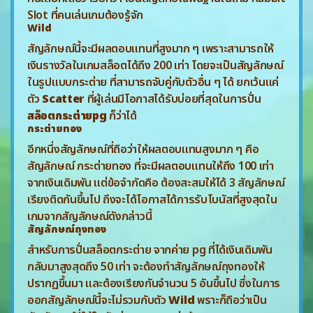
Slot ที่คนเล่นเกมต้องรู้จัก
Wild
สัญลักษณ์นี้จะมีผลตอบแทนที่สูงมาก ๆ เพราะสามารถให้
เงินรางวัลในเกมสล็อตได้ถึง 200 เท่า โดยจะเป็นสัญลักษณ์
ในรูปแบบกระต่าย ที่สามารถจับคู่กับตัวอื่น ๆ ได้ ยกเว้นแค่
ตัว
Scatter
ที่ผู้เล่นมีโอกาสได้รับบ่อยที่สุดในการปั่น
สล็อตกระต่ายpg
ก็ว่าได้
กระต่ายทอง
อีกหนึ่งสัญลักษณ์ที่ถือว่าให้ผลตอบแทนสูงมาก ๆ คือ
สัญลักษณ์ กระต่ายทอง ที่จะมีผลตอบแทนให้ถึง 100 เท่า
จากเงินเดิมพัน แต่ข้อจำกัดคือ ต้องสะสมให้ได้ 3 สัญลักษณ์
เรียงติดกันขึ้นไป ถึงจะได้โอกาสได้การรับโบนัสที่สูงสุดใน
เกมจากสัญลักษณ์ดังกล่าวนี้
สัญลักษณ์ถุงทอง
สำหรับการปั่นสล็อตกระต่าย จากค่าย pg ที่ได้เงินเดิมพัน
กลับมาสูงสุดถึง 50 เท่า จะต้องทำสัญลักษณ์ถุงทองให้
ปรากฏขึ้นมา และต้องเรียงกันจำนวน 5 อันขึ้นไป ซึ่งในการ
ออกสัญลักษณ์นี้จะไม่รวมกับตัว
Wild
พราะก็ถือว่าเป็น