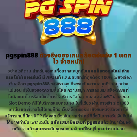
pgspin888
ตัวจริงของเกมสล็อตอันดับ 1 แตก
ไว จ่ายหนัก!
อย่างไรก็ตาม สำหรับคอเกมที่อยากจะสนุกกับ
เกมสล็อตออนไลน์ ค่าย
ตรง ไม่ผ่านเอเย่นต์ มี API แท้
และมีลิขสิทธิ์ที่ถูกต้อง 100% เพียงเลือก
เว็บสล็อต
pgspin888
ของเรา คุณก็จะพบกับความสนุกที่รออยู่อย่าง
แน่นอน ทั้งในแง่ของความลื่นไหล ความสมูท การเล่นเกม สล็อต888 ที่
โบนัสแตกไว หรือแม้แต่การให้บริการ “สล็อตทดลองเล่นฟรี” ผ่านระบบ
Slot Demo ก็มีให้บริการแบบครบ จบ ในที่เดียว ผ่านทางเข้า slot888
เท่านั้น และที่ขาดไม่ได้เลยก็คือ เว็บสล็อตของเรายังยืนหนึ่งเรื่องการให้
บริการเกมที่มีค่า RTP ที่สูงสุด ยิ่งเล่นมากเท่าไหร่ ก็ยิ่งมีโอกาสรับเงินคืนไป
ได้มากเท่านั้น เพราะฉะนั้น
สมัครสมาชิกเลยที่ pg888
แล้วเข้ามาร่วมจอ
ยกับเรา แล้วคุณจะพบกับชุมชนเกมสล็อตที่ใหญ่ที่สุดอย่างแน่นอน