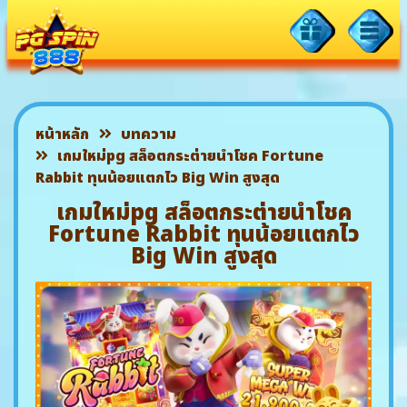
หน้าหลัก
บทความ
เกมใหม่pg สล็อตกระต่ายนำโชค Fortune
Rabbit ทุนน้อยแตกไว Big Win สูงสุด
เกมใหม่pg สล็อตกระต่ายนำโชค
Fortune Rabbit ทุนน้อยแตกไว
Big Win สูงสุด