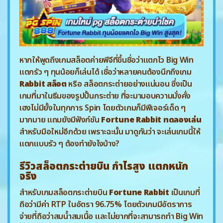
หากให้พูดถึงเกมสล็อตค่ายพีจีที่ขึ้นชื่อว่าแตกไว Big Win
แตกรัว ๆ ทุนน้อยก็เล่นได้ เชื่อว่าหลายคนต้องนึกถึงเกม
Rabbit สล็อต
หรือ สล็อตกระต่ายอย่างแน่นอน ซึ่งเป็น
เกมที่มาในธีมของรูปปั้นกระต่าย ที่จะมามอบความมั่งคั่ง
เฮงไม่มียั้งในทุกการ Spin โดยตัวเกมก็มีฟีเจอร์เด็ด ๆ
มากมาย แถมยังมีฟังก์ชัน
Fortune Rabbit
ทดลองเล่น
สำหรับมือใหม่อีกด้วย เพราะฉะนั้น มาดูกันว่า จะเล่นเกมนี้ให้
แตกแบบรัว ๆ ต้องทำยังไงบ้าง?
รีวิวสล็อตกระต่ายบิน กำไรสูง แตกหนัก
จริง
สำหรับเกมสล็อตกระต่ายบิน
Fortune Rabbit
เป็นเกมที่
ถือว่ามีค่า RTP ในอัตรา 96.75% โดยตัวเกมมีอัตราการ
จ่ายที่ถือว่าสมน้ำสมเนื้อ และไม่ยากที่จะสามารถทำ Big Win