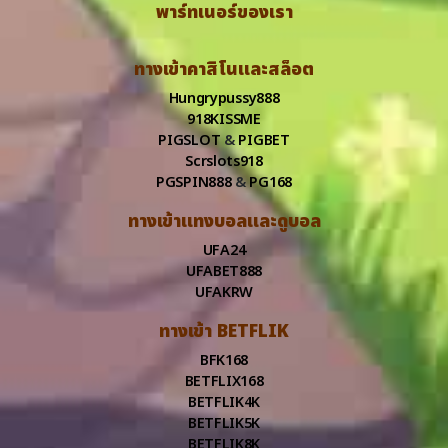
พาร์ทเนอร์ของเรา
ทางเข้าคาสิโนและสล็อต
Hungrypussy888
918KISSME
PIGSLOT
&
PIGBET
Scrslots918
PGSPIN888
&
PG168
ทางเข้าแทงบอลและดูบอล
UFA24
UFABET888
UFAKRW
ทางเข้า BETFLIK
BFK168
BETFLIX168
BETFLIK4K
BETFLIK5K
BETFLIK8K