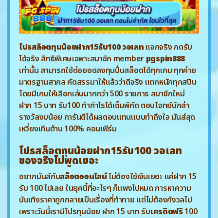
โปรสล็อตทุนน้อยฝาก15รับ100 วอเลท
แจกจริง กดรับ
ได้จริง สิทธิพิเศษเฉพาะสมาชิก member
pgspin888
เท่านั้น สามารถใช้ต่อยอดลงทุนปั่นสล็อตได้ทุกเกม ทุกค่าย
มาตรฐานสากล คัดสรรมาให้แล้วว่าดีจริง แตกหนักทุกสปิน
โดยมีเกมให้เลือกเล่นมากกว่า 500 รายการ สมาชิกใหม่
ฝาก 15 บาท รับ100
ทำกำไรได้เต็มพิกัด ตอบโจทย์นักล่า
รางวัลงบน้อย การันตีได้ผลตอบแทนแบบทำถึงใจ มันส์สุด
เหวี่ยงเกินต้าน 100% คอนเฟิร์ม
โปรสล็อตทุนน้อยฝาก15รับ100 วอเลท
ของจริงไม่พูดเยอะ
อยากมันส์กับ
สล็อตออนไลน์
ไม่ต้องใช้เงินเยอะ แค่ฝาก 15
รับ 100 ไปเลย ในยุคนี้ที่อะไรๆ ก็แพงไปหมด การหาความ
บันเทิงราคาถูกกลายเป็นเรื่องที่ท้าทาย แต่ไม่ต้องกังวลไป
เพราะวันนี้เรามีโปรทุนน้อย ฝาก 15 บาท รับ
เครดิตฟรี
100