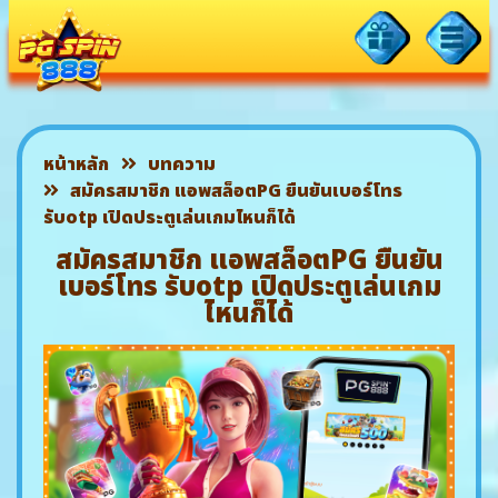
หน้าหลัก
บทความ
สมัครสมาชิก แอพสล็อตPG ยืนยันเบอร์โทร
รับotp เปิดประตูเล่นเกมไหนก็ได้
สมัครสมาชิก แอพสล็อตPG ยืนยัน
เบอร์โทร รับotp เปิดประตูเล่นเกม
ไหนก็ได้