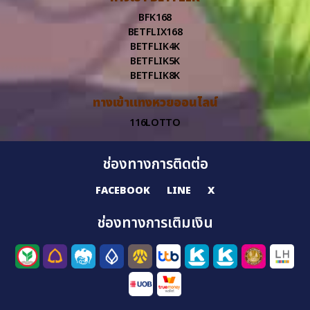
BFK168
BETFLIX168
BETFLIK4K
BETFLIK5K
BETFLIK8K
ทางเข้าแทงหวยออนไลน์
116LOTTO
ช่องทางการติดต่อ
FACEBOOK
LINE
X
ช่องทางการเติมเงิน