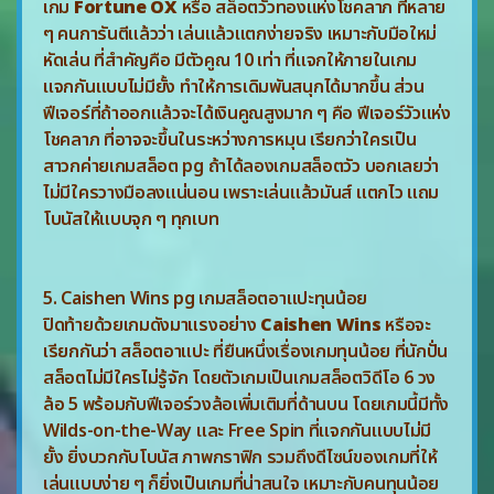
เกม
Fortune OX
หรือ สล็อตวัวทองแห่งโชคลาภ ที่หลาย
ๆ คนการันตีแล้วว่า เล่นแล้วแตกง่ายจริง เหมาะกับมือใหม่
หัดเล่น ที่สำคัญคือ มีตัวคูณ 10 เท่า ที่แจกให้ภายในเกม
แจกกันแบบไม่มียั้ง ทำให้การเดิมพันสนุกได้มากขึ้น ส่วน
ฟีเจอร์ที่ถ้าออกแล้วจะได้เงินคูณสูงมาก ๆ คือ ฟีเจอร์วัวแห่ง
โชคลาภ ที่อาจจะขึ้นในระหว่างการหมุน เรียกว่าใครเป็น
สาวกค่ายเกมสล็อต pg ถ้าได้ลองเกมสล็อตวัว บอกเลยว่า
ไม่มีใครวางมือลงแน่นอน เพราะเล่นแล้วมันส์ แตกไว แถม
โบนัสให้แบบจุก ๆ ทุกเบท
5. Caishen Wins pg เกมสล็อตอาแปะทุนน้อย
ปิดท้ายด้วยเกมดังมาแรงอย่าง
Caishen Wins
หรือจะ
เรียกกันว่า สล็อตอาแปะ ที่ยืนหนึ่งเรื่องเกมทุนน้อย ที่นักปั่น
สล็อตไม่มีใครไม่รู้จัก โดยตัวเกมเป็นเกมสล็อตวิดีโอ 6 วง
ล้อ 5 พร้อมกับฟีเจอร์วงล้อเพิ่มเติมที่ด้านบน โดยเกมนี้มีทั้ง
Wilds-on-the-Way และ Free Spin ที่แจกกันแบบไม่มี
ยั้ง ยิ่งบวกกับโบนัส ภาพกราฟิก รวมถึงดีไซน์ของเกมที่ให้
เล่นแบบง่าย ๆ ก็ยิ่งเป็นเกมที่น่าสนใจ เหมาะกับคนทุนน้อย