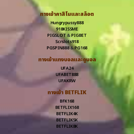
ทางเข้าคาสิโนและสล็อต
Hungrypussy888
918KISSME
PIGSLOT
&
PIGBET
Scrslots918
PGSPIN888
&
PG168
ทางเข้าแทงบอลและดูบอล
UFA24
UFABET888
UFAKRW
ทางเข้า BETFLIK
BFK168
BETFLIX168
BETFLIK4K
BETFLIK5K
BETFLIK8K