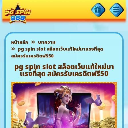
หน้าหลัก
บทความ
pg spin slot สล็อตเว็บแท้ใหม่มาแรงที่สุด
สมัครรับเครดิตฟรี50
pg spin slot สล็อตเว็บแท้ใหม่มา
แรงที่สุด สมัครรับเครดิตฟรี50