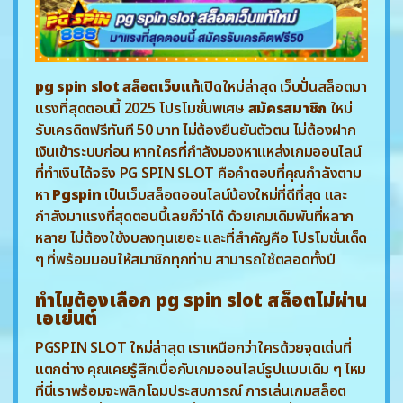
pg spin slot
สล็อตเว็บแท้
เปิดใหม่ล่าสุด เว็บปั่นสล็อตมา
แรงที่สุดตอนนี้ 2025 โปรโมชั่นพเศษ
สมัครสมาชิก
ใหม่
รับเครดิตฟรีทันที 50 บาท ไม่ต้องยืนยันตัวตน ไม่ต้องฝาก
เงินเข้าระบบก่อน หากใครที่กำลังมองหาแหล่งเกมออนไลน์
ที่ทำเงินได้จริง
PG SPIN SLOT
คือคำตอบที่คุณกำลังตาม
หา
Pgspin
เป็นเว็บสล็อตออนไลน์น้องใหม่ที่ดีที่สุด และ
กำลังมาแรงที่สุดตอนนี้เลยก็ว่าได้ ด้วยเกมเดิมพันที่หลาก
หลาย ไม่ต้องใช้งบลงทุนเยอะ และที่สำคัญคือ โปรโมชั่นเด็ด
ๆ ที่พร้อมมอบให้สมาชิกทุกท่าน สามารถใช้ตลอดทั้งปี
ทำไมต้องเลือก pg spin slot สล็อตไม่ผ่าน
เอเย่นต์
PGSPIN SLOT ใหม่ล่าสุด เราเหนือกว่าใครด้วยจุดเด่นที่
แตกต่าง คุณเคยรู้สึกเบื่อกับเกมออนไลน์รูปแบบเดิม ๆ ไหม
ที่นี่เราพร้อมจะพลิกโฉมประสบการณ์ การเล่นเกมสล็อต