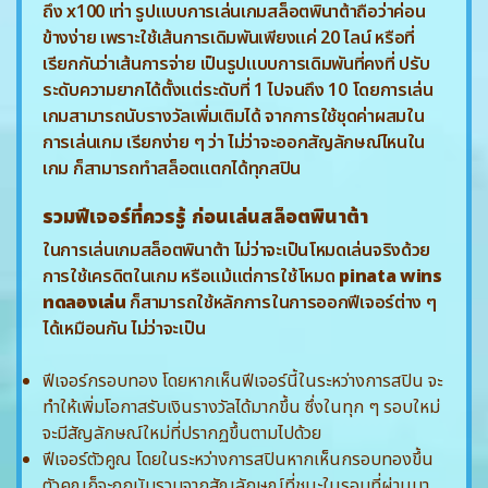
ถึง x100 เท่า รูปแบบการเล่นเกมสล็อตพินาต้าถือว่าค่อน
ข้างง่าย เพราะใช้เส้นการเดิมพันเพียงแค่ 20 ไลน์ หรือที่
เรียกกันว่าเส้นการจ่าย เป็นรูปแบบการเดิมพันที่คงที่ ปรับ
ระดับความยากได้ตั้งแต่ระดับที่ 1 ไปจนถึง 10 โดยการเล่น
เกมสามารถนับรางวัลเพิ่มเติมได้ จากการใช้ชุดค่าผสมใน
การเล่นเกม เรียกง่าย ๆ ว่า ไม่ว่าจะออกสัญลักษณ์ไหนใน
เกม ก็สามารถทำสล็อตแตกได้ทุกสปิน
รวมฟีเจอร์ที่ควรรู้ ก่อนเล่นสล็อตพินาต้า
ในการเล่นเกมสล็อตพินาต้า ไม่ว่าจะเป็นโหมดเล่นจริงด้วย
การใช้เครดิตในเกม หรือแม้แต่การใช้โหมด
pinata wins
ทดลองเล่น
ก็สามารถใช้หลักการในการออกฟีเจอร์ต่าง ๆ
ได้เหมือนกัน ไม่ว่าจะเป็น
ฟีเจอร์กรอบทอง โดยหากเห็นฟีเจอร์นี้ในระหว่างการสปิน จะ
ทำให้เพิ่มโอกาสรับเงินรางวัลได้มากขึ้น ซึ่งในทุก ๆ รอบใหม่
จะมีสัญลักษณ์ใหม่ที่ปรากฏขึ้นตามไปด้วย
ฟีเจอร์ตัวคูณ โดยในระหว่างการสปินหากเห็นกรอบทองขึ้น
ตัวคูณก็จะถูกนับรวมจากสัญลักษณ์ที่ชนะในรอบที่ผ่านมา