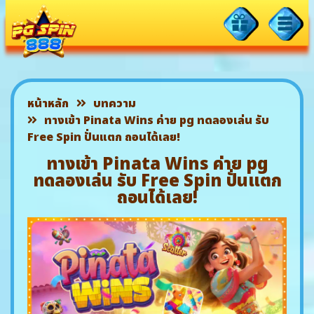
หน้าหลัก
บทความ
ทางเข้า Pinata Wins ค่าย pg ทดลองเล่น รับ
Free Spin ปั่นแตก ถอนได้เลย!
ทางเข้า Pinata Wins ค่าย pg
ทดลองเล่น รับ Free Spin ปั่นแตก
ถอนได้เลย!