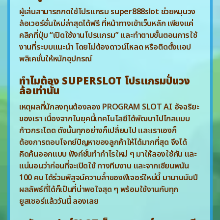
ผู้เล่นสามารถกดใช้โปรแกรม super888slot ช่วยหมุนวง
ล้อเวอร์ชั่นใหม่ล่าสุดได้ฟรี ที่หน้าทางเข้าเว็บหลัก เพียงแค่
คลิกที่ปุ่ม “เปิดใช้งานโปรแกรม” และทำตามขั้นตอนการใช้
งานที่ระบบแนะนำ โดยไม่ต้องดาวน์โหลด หรือติดตั้งแอป
พลิเคชั่นให้หนักอุปกรณ์
ทำไมต้อง SUPERSLOT โปรแกรมปั่นวง
ล้อเท่านั้น
เหตุผลที่นักลงทุนต้องลอง PROGRAM SLOT AI อัจฉริยะ
ของเรา เนื่องจากในยุคนี้เทคโนโลยีได้พัฒนาไปไกลแบบ
ก้าวกระโดด ดังนั้นทุกอย่างก็เปลี่ยนไป และเราเองก็
ต้องการตอบโจทย์ปัญหาของลูกค้าให้ได้มากที่สุด จึงได้
คิดค้นออกแบบ ฟังก์ชั่นทำกำไรใหม่ ๆ มาให้ลองใช้กัน และ
แน่นอนว่าก่อนที่จะเปิดใช้ ทางทีมงาน และจากเซียนพนัน
100 คน ได้ร่วมพิสูจน์ความล้ำของฟีเจอร์ใหม่นี้ มานานนับปี
ผลลัพธ์ที่ได้ก็เป็นที่น่าพอใจสุด ๆ พร้อมใช้งานกับทุก
ยูสเซอร์แล้ววันนี้ ลองเลย