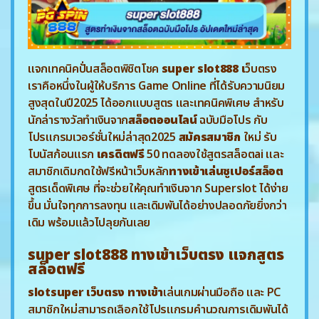
แจกเทคนิคปั่นสล็อตพิชิตโชค
super slot888 เ
ว็บตรง
เราคือหนึ่งในผู้ให้บริการ Game Online ที่ได้รับความนิยม
สูงสุดในปี2025 ได้ออกแบบสูตร และเทคนิคพิเศษ สำหรับ
นักล่ารางวัลทำเงินจาก
สล็อตออนไลน์
ฉบับมือโปร กับ
โปรแกรมเวอร์ชั่นใหม่ล่าสุด2025
สมัครสมาชิก
ใหม่ รับ
โบนัสก้อนแรก
เครดิตฟรี
50 ทดลองใช้สูตรสล็อตai และ
สมาชิกเดิมกดใช้ฟรีหน้าเว็บหลัก
ทางเข้าเล่น
ซูเปอร์สล็อต
สูตรเด็ดพิเศษ ที่จะช่วยให้คุณทำเงินจาก Superslot ได้ง่าย
ขึ้น มั่นใจทุกการลงทุน และเดิมพันได้อย่างปลอดภัยยิ่งกว่า
เดิม พร้อมแล้วไปลุยกันเลย
super slot888 ทางเข้าเว็บตรง แจกสูตร
สล็อตฟรี
slotsuper เว็บตรง ทางเข้า
เล่นเกมผ่านมือถือ และ PC
สมาชิกใหม่สามารถเลือกใช้โปรแกรมคำนวณการเดิมพันได้