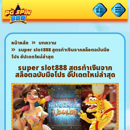
หน้าหลัก
บทความ
super slot888 สูตรทำเงินจากสล็อตฉบับมือ
โปร อัปเดตใหม่ล่าสุด
super slot888 สูตรทำเงินจาก
สล็อตฉบับมือโปร อัปเดตใหม่ล่าสุด