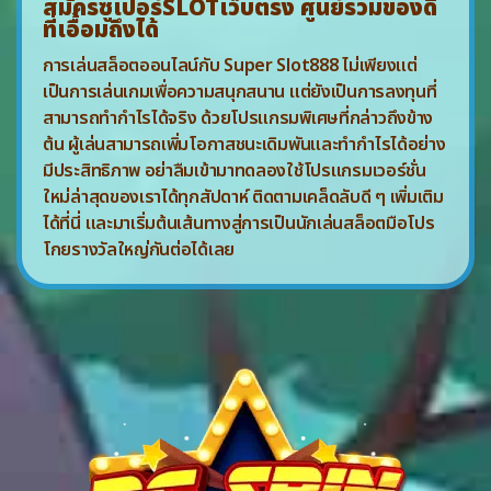
สมัครซูเปอร์SLOTเว็บตรง ศูนย์รวมของดี
ที่เอื้อมถึงได้
การเล่นสล็อตออนไลน์กับ Super Slot888 ไม่เพียงแต่
เป็นการเล่นเกมเพื่อความสนุกสนาน แต่ยังเป็นการลงทุนที่
สามารถทำกำไรได้จริง ด้วยโปรแกรมพิเศษที่กล่าวถึงข้าง
ต้น ผู้เล่นสามารถเพิ่มโอกาสชนะเดิมพันและทำกำไรได้อย่าง
มีประสิทธิภาพ อย่าลืมเข้ามาทดลองใช้โปรแกรมเวอร์ชั่น
ใหม่ล่าสุดของเราได้ทุกสัปดาห์ ติดตามเคล็ดลับดี ๆ เพิ่มเติม
ได้ที่นี่ และมาเริ่มต้นเส้นทางสู่การเป็นนักเล่นสล็อตมือโปร
โกยรางวัลใหญ่กันต่อได้เลย