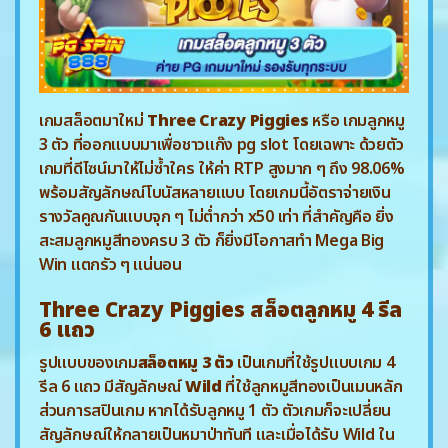
เกมสล็อตมาใหม่
Three Crazy Piggies
หรือ เกมลูกหมู
3 ตัว ที่ออกแบบมาเพื่อชาวแก๊ง pg slot โดยเฉพาะ ด้วยตัว
เกมที่ดีไซน์มาให้ไม่ซ้ำใคร ให้ค่า RTP สูงมาก ๆ ถึง 98.06%
พร้อมสัญลักษณ์โบนัสหลายแบบ โดยเกมนี้อัตราจ่ายเงิน
รางวัลคูณกันแบบจุก ๆ ไม่ต่ำกว่า x50 เท่า ที่สำคัญคือ ยิ่ง
สะสมลูกหมูสีทองครบ 3 ตัว ก็ยิ่งมีโอกาสทำ Mega Big
Win แตกรัว ๆ แน่นอน
Three Crazy Piggies สล็อตลูกหมู 4 รีล
6 แถว
รูปแบบของเกม
สล็อตหมู 3 ตัว
เป็นเกมที่ใช้รูปแบบเกม 4
รีล 6 แถว มีสัญลักษณ์
Wild
ที่ใช้ลูกหมูสีทองเป็นเมนหลัก
ส่วนการสปินเกม หากได้รับลูกหมู 1 ตัว ตัวเกมก็จะเปลี่ยน
สัญลักษณ์ให้กลายเป็นหมาป่าทันที และเมื่อได้รับ Wild ใน