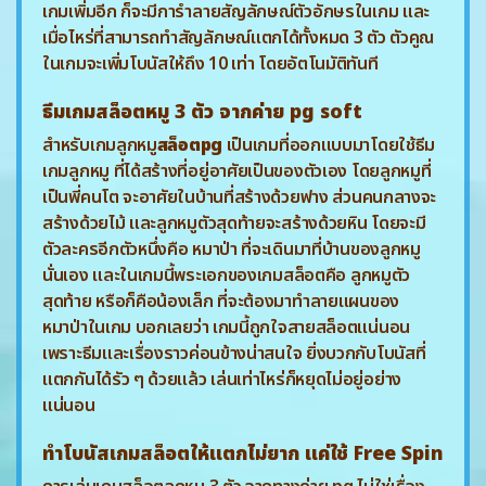
เกมเพิ่มอีก ก็จะมีการำลายสัญลักษณ์ตัวอักษรในเกม และ
เมื่อไหร่ที่สามารถทำสัญลักษณ์แตกได้ทั้งหมด 3 ตัว ตัวคูณ
ในเกมจะเพิ่มโบนัสให้ถึง 10 เท่า โดยอัตโนมัติทันที
ธีมเกมสล็อตหมู 3 ตัว จากค่าย pg soft
สำหรับเกมลูกหมู
สล็อตpg
เป็นเกมที่ออกแบบมาโดยใช้ธีม
เกมลูกหมู ที่ได้สร้างที่อยู่อาศัยเป็นของตัวเอง โดยลูกหมูที่
เป็นพี่คนโต จะอาศัยในบ้านที่สร้างด้วยฟาง ส่วนคนกลางจะ
สร้างด้วยไม้ และลูกหมูตัวสุดท้ายจะสร้างด้วยหิน โดยจะมี
ตัวละครอีกตัวหนึ่งคือ หมาป่า ที่จะเดินมาที่บ้านของลูกหมู
นั่นเอง และในเกมนี้พระเอกของเกมสล็อตคือ ลูกหมูตัว
สุดท้าย หรือก็คือน้องเล็ก ที่จะต้องมาทำลายแผนของ
หมาป่าในเกม บอกเลยว่า เกมนี้ถูกใจสายสล็อตแน่นอน
เพราะธีมและเรื่องราวค่อนข้างน่าสนใจ ยิ่งบวกกับโบนัสที่
แตกกันได้รัว ๆ ด้วยแล้ว เล่นเท่าไหร่ก็หยุดไม่อยู่อย่าง
แน่นอน
ทำโบนัสเกมสล็อตให้แตกไม่ยาก แค่ใช้ Free Spin