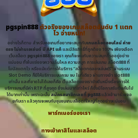
pgspin888
ตัวจริงของเกมสล็อตอันดับ 1 แตก
ไว จ่ายหนัก!
อย่างไรก็ตาม สำหรับคอเกมที่อยากจะสนุกกับ
เกมสล็อตออนไลน์ ค่าย
ตรง ไม่ผ่านเอเย่นต์ มี API แท้
และมีลิขสิทธิ์ที่ถูกต้อง 100% เพียงเลือก
เว็บสล็อต
pgspin888
ของเรา คุณก็จะพบกับความสนุกที่รออยู่อย่าง
แน่นอน ทั้งในแง่ของความลื่นไหล ความสมูท การเล่นเกม สล็อต888 ที่
โบนัสแตกไว หรือแม้แต่การให้บริการ “สล็อตทดลองเล่นฟรี” ผ่านระบบ
Slot Demo ก็มีให้บริการแบบครบ จบ ในที่เดียว ผ่านทางเข้า slot888
เท่านั้น และที่ขาดไม่ได้เลยก็คือ เว็บสล็อตของเรายังยืนหนึ่งเรื่องการให้
บริการเกมที่มีค่า RTP ที่สูงสุด ยิ่งเล่นมากเท่าไหร่ ก็ยิ่งมีโอกาสรับเงินคืนไป
ได้มากเท่านั้น เพราะฉะนั้น
สมัครสมาชิกเลยที่ pg888
แล้วเข้ามาร่วมจอ
ยกับเรา แล้วคุณจะพบกับชุมชนเกมสล็อตที่ใหญ่ที่สุดอย่างแน่นอน
พาร์ทเนอร์ของเรา
ทางเข้าคาสิโนและสล็อต