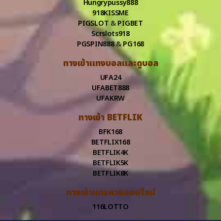
Hungrypussy888
918KISSME
PIGSLOT
&
PIGBET
Scrslots918
PGSPIN888
&
PG168
ทางเข้าแทงบอลและดูบอล
UFA24
UFABET888
UFAKRW
ทางเข้า BETFLIK
BFK168
BETFLIX168
BETFLIK4K
BETFLIK5K
BETFLIK8K
ทางเข้าแทงหวยออนไลน์
116LOTTO