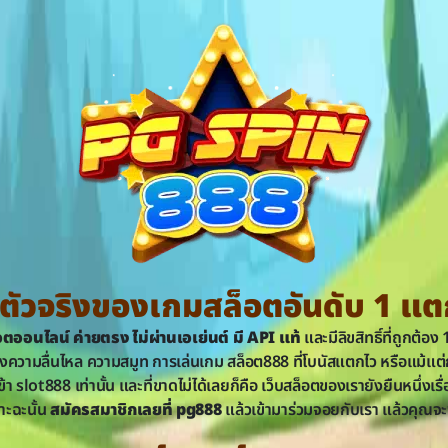
ตัวจริงของเกมสล็อตอันดับ 1 แตก
ตออนไลน์ ค่ายตรง ไม่ผ่านเอเย่นต์ มี API แท้
และมีลิขสิทธิ์ที่ถูกต้
องความลื่นไหล ความสมูท การเล่นเกม สล็อต888 ที่โบนัสแตกไว หรือแม้แต
lot888 เท่านั้น และที่ขาดไม่ได้เลยก็คือ เว็บสล็อตของเรายังยืนหนึ่งเรื่อง
ราะฉะนั้น
สมัครสมาชิกเลยที่ pg888
แล้วเข้ามาร่วมจอยกับเรา แล้วคุณจะ