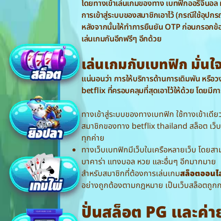
โดยทางเข้าเล่นเกมของทาง เบทฟิกออริจินอล ผู้
การเข้าสู่ระบบของสมาชิกเอาไว้ (กรณีใช้อุปกร
หลังจากนั้นให้ทำการยืนยัน OTP ก่อนกรอกข้อมู
เล่นเกมกันอีกฟรีๆ อีกด้วย
เล่นเกมกับเบทฟิก มั่น
แน่นอนว่า การให้บริการด้านการเดิมพัน หรือ
betflix ที่ครอบคลุมที่สุดเอาไว้ให้ด้วย โดย
ทางเข้าสู่ระบบของทางเบทฟิก ใช้ทางเข้าเดียว
สมาชิกของทาง betflix thailand สล็อต เว็บ
ทุกค่าย
ทางเว็บเบทฟิกมีเว็บในเครือหลายเว็บ โดยสาม
บาคาร่า แทงบอล หวย และอื่นๆ อีกมากมาย
สำหรับสมาชิกที่ต้องการเล่นเกม
สล็อตออนไล
อย่างถูกต้องตามกฎหมาย เป็นเว็บสล็อตถูกกฎ
ปั่นสล็อต PG และค่