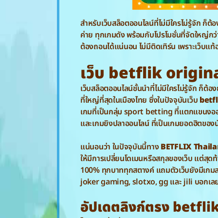
สำหรับเว็บสล็อตออนไลน์ที่ไม่มีใครไม่รู้จัก ก็ต
ค่าย ทุกเกมดัง พร้อมกับโปรโมชั่นที่จัดใหญ่ก
ต้องถอนได้แน่นอน ไม่มีติดเทิร์น เพราะเว็บแท้อ
เว็บ betflik origin
เว็บสล็อตออนไลน์ชั้นนำที่ไม่มีใครไม่รู้จัก ก็ต้
ที่ใหญ่ที่สุดในเมืองไทย ซึ่งในปัจจุบันเว็บ
betfl
เกมที่เป็นกลุ่ม sport betting ที่แตกแข
และเกมยิงปลาออนไลน์ ที่เป็นเกมยอดฮิตของน
แน่นอนว่า ในปัจจุบันนี้ทาง
BETFLIX Thail
ให้มีการเปลี่ยนโดเมนหรือสกุลของเว็บ แต่สุดท
100% ทุกบาททุกสตางค์ แถมตัวเว็บยังมีเกมส
joker gaming, slotxo, gg และ jili บอกเลยว่
อัปเดตลิงก์ตรง betflik 