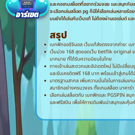
และคอเกมสล็อตที่อยากร่วมจอย และสนุกกับ
จะเลือกเล่นสล็อต pg ก็มีให้เลือกเล่นหลายร้
มนยังได้เล่นกับเว็บแท้ ไม่ต้องผ่านเอเย่นต์ และท
สรุป
เบทฟิกออริจินอล เว็บแท้ส่งตรงจากค่าย: เบทฟิ
เว็บม่วง 168 สุดยอดเว็บ betflik original
มากมาย ที่ได้รับความนิยมในไทย
ทางเข้าเล่นสะดวกและอัปเดตใหม่ ไม่มีเปลี่ยน
และรับเครดิตฟรี 168 บาท พร้อมเข้าสู่เกมได้อ
มาตรฐานสากล เพิ่มความมั่นใจในการเล่นเกมก
สมาชิกอย่างครบวงจร ทั้งเกมสล็อต บาคาร่า แ
เลือกเล่นสล็อตกับ เบทฟิกและ PGSPIN สนุกก
และฟรีสปิน เพื่อให้การเดิมพันน่าสนุกและคุ้มค