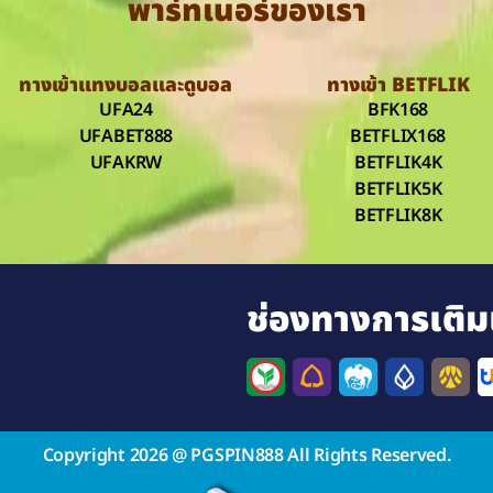
พาร์ทเนอร์ของเรา
ทางเข้าแทงบอลและดูบอล
ทางเข้า BETFLIK
UFA24
BFK168
UFABET888
BETFLIX168
UFAKRW
BETFLIK4K
BETFLIK5K
BETFLIK8K
ช่องทางการเติม
Copyright 2026 @ PGSPIN888 All Rights Reserved.