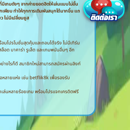
มีเกมดังๆ จากค่ายยอดฮิตให้เล่นแบบไม่อั้น
กเพียบ ทำให้ทุกการเดิมพันสนุกได้มากขึ้น แถ
ว ไม่มีเปลี่ยนยูส
อมโปรโมชั่นสุดคุ้มและถอนได้จริง ไม่มีเทิร์น
อต บาคาร่า รูเล็ต และเกมพนันอื่นๆ อีก
อย่างไรก็ดี สมาชิกใหม่สามารถสมัครผ่านลิงก์
หลายแห่ง เช่น betflik8k เพื่อรองรับ
ลือกเล่นหลายร้อยเกม พร้อมโปรแจกเครดิตฟรี