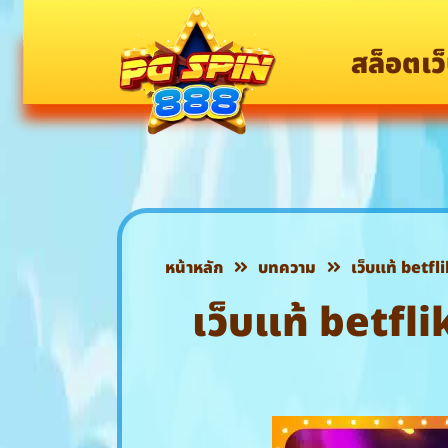
สล็อตเว
หน้าหลัก
บทความ
เว็บแท้ betfl
เว็บแท้ betfli