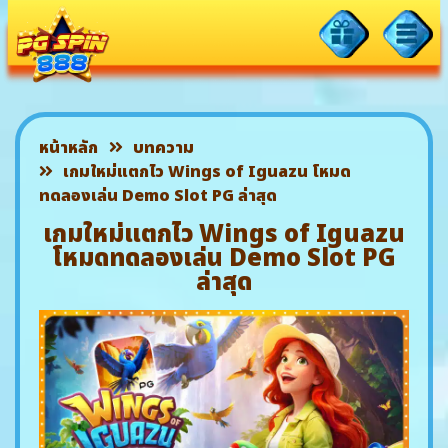
หน้าหลัก
บทความ
เกมใหม่แตกไว Wings of Iguazu โหมด
ทดลองเล่น Demo Slot PG ล่าสุด
เกมใหม่แตกไว Wings of Iguazu
โหมดทดลองเล่น Demo Slot PG
ล่าสุด